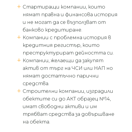
Стартиращи компании, които
нямат правна и финансова история
и не могат да се възползват от
банково кредитиране.
Компании с проблемна история в
кредитния регистър, които
преструктурират дейността си.
Компании, желаещи да закупят
актив от търг на ЧСИ или НАП но
нямат достатъчно парични
средства.
Строителни компании, изградили
обектите си до АКТ образец №14,
имат свободни активи и им
трябват средства за довършване
на обекта.